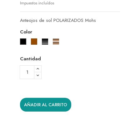
Impuestos incluídos
Anteojos de sol POLARIZADOS Mohs
Color
Marrón
Negro
Marrón
Negro
degradé
degradé
Cantidad
AÑADIR AL CARRITO